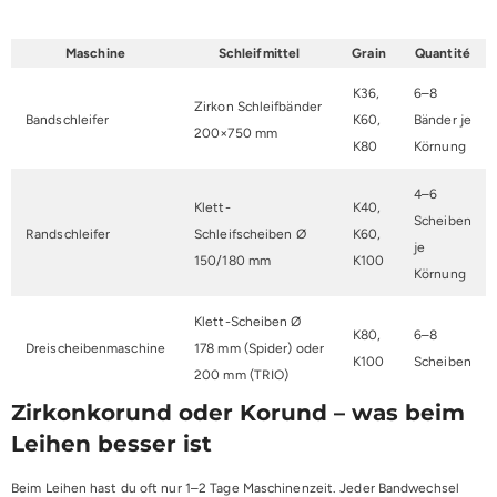
Maschine
Schleifmittel
Grain
Quantité
K36,
6–8
Zirkon Schleifbänder
Bandschleifer
K60,
Bänder je
200×750 mm
K80
Körnung
4–6
Klett-
K40,
Scheiben
Randschleifer
Schleifscheiben Ø
K60,
je
150/180 mm
K100
Körnung
Klett-Scheiben Ø
K80,
6–8
Dreischeibenmaschine
178 mm (Spider) oder
K100
Scheiben
200 mm (TRIO)
Zirkonkorund oder Korund – was beim
Leihen besser ist
Beim Leihen hast du oft nur 1–2 Tage Maschinenzeit. Jeder Bandwechsel