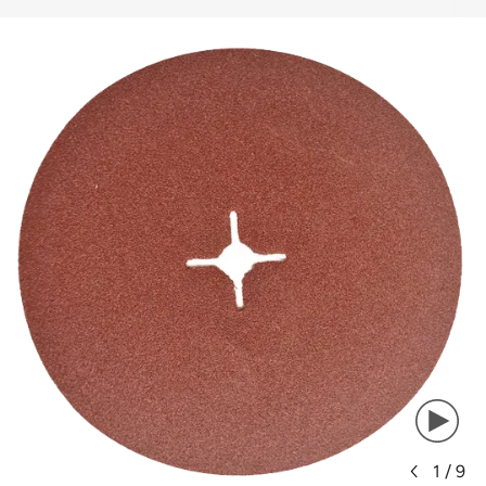
1
/
9