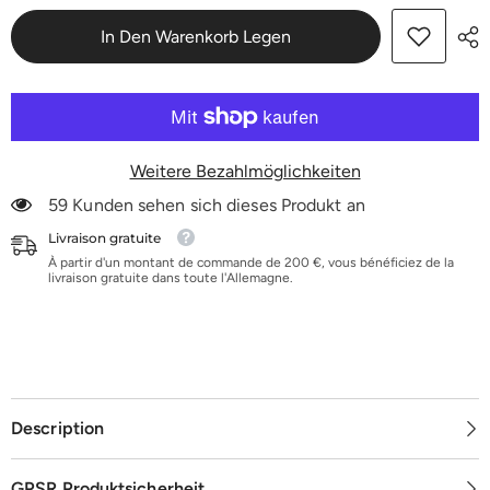
Ø
Ø
150/180
150/180
In Den Warenkorb Legen
mm
mm
|
|
K24-
K24-
K100
K100
Weitere Bezahlmöglichkeiten
59 Kunden sehen sich dieses Produkt an
Livraison gratuite
À partir d'un montant de commande de 200 €, vous bénéficiez de la
livraison gratuite dans toute l'Allemagne.
Description
GPSR Produktsicherheit