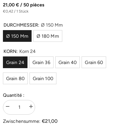
21,00 € / 50 pièces
€0,42 / 1 Stück
DURCHMESSER:
Ø 150 Mm
Ø 150 Mm
Ø 180 Mm
KORN:
Korn 24
Grain 24
Grain 36
Grain 40
Grain 60
Grain 80
Grain 100
Quantité :
Menge
Menge
verringern
erhöhen
für
für
€21,00
Zwischensumme:
Korund
Korund
Klett-
Klett-
Schleifscheiben
Schleifscheiben