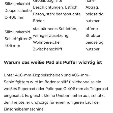
Grobabtrag, alte
hoher
Siliziumkarbid
Beschichtungen, Estrich,
Abtrag,
Doppelscheibe
Beton, stark beanspruchte
beidseitig
Ø 406 mm
Böden
nutzbar
staubärmeres Schleifen,
offene
Siliziumkarbid
weniger Zusetzung,
Struktur,
Schleifgitter Ø
Wohnbereiche,
beidseitig
406 mm
Zwischenschliff
nutzbar
Warum das weiße Pad als Puffer wichtig ist
Unter 406-mm-Doppelscheiben und 406-mm-
Schleifgittern wird im Bodenschliff üblicherweise ein
weißes Superpad oder Polierpad Ø 406 mm
als Trägerpad
eingesetzt. Es gleicht kleine Unebenheiten aus, schützt
den Treibteller und sorgt für einen ruhigeren Lauf der
Einscheibenmaschine.