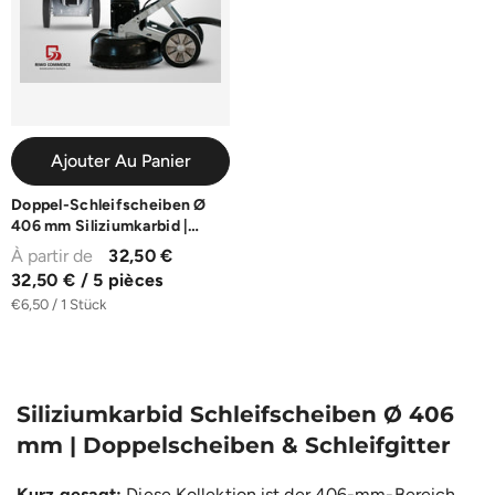
Ajouter Au Panier
Doppel-Schleifscheiben Ø
406 mm Siliziumkarbid |
20er-Pack | K16-K100
À partir de
32,50 €
32,50 € / 5 pièces
€6,50 / 1 Stück
Siliziumkarbid Schleifscheiben Ø 406
mm | Doppelscheiben & Schleifgitter
Kurz gesagt:
Diese Kollektion ist der 406-mm-Bereich