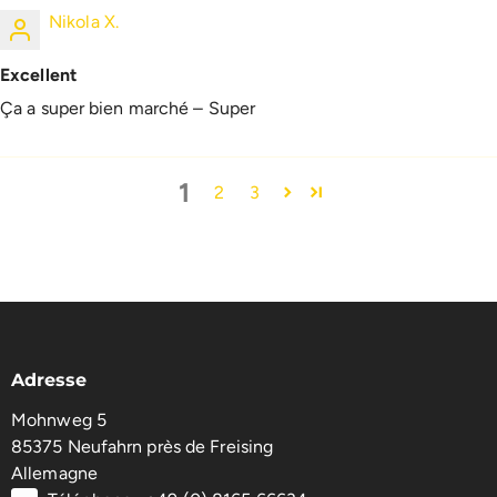
Nikola X.
Excellent
Ça a super bien marché – Super
1
2
3
Adresse
Mohnweg 5
85375 Neufahrn près de Freising
Allemagne