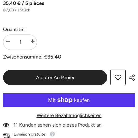
35,40 € / 5 pièces
€7,08 / 1 Stück
Quantité :
Menge
Menge
verringern
erhöhen
für
für
€35,40
Zwischensumme:
Polierpad
Polierpad
Weiß
Weiß
Ø
Ø
406
406
mm
mm
Ajouter Au Panier
22
22
mm
mm
|
|
5er-
5er-
Pack
Pack
Weitere Bezahlmöglichkeiten
11 Kunden sehen sich dieses Produkt an
Livraison gratuite