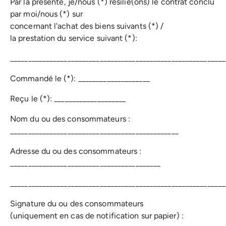
Par la présente, je/nous (*) résilie(ons) le contrat conclu
par moi/nous (*) sur
concernant l'achat des biens suivants (*) /
la prestation du service suivant (*):
____________________________________________________________
Commandé le (*): ____________________
Reçu le (*): ____________________
Nom du ou des consommateurs :
_______________________________________________
Adresse du ou des consommateurs :
__________________________________________
____________________________________________________________
Signature du ou des consommateurs
(uniquement en cas de notification sur papier) :