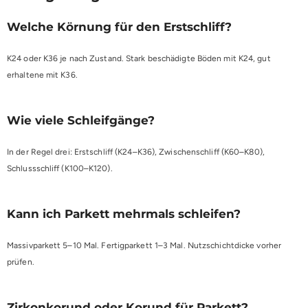
Welche Körnung für den Erstschliff?
K24 oder K36 je nach Zustand. Stark beschädigte Böden mit K24, gut
erhaltene mit K36.
Wie viele Schleifgänge?
In der Regel drei: Erstschliff (K24–K36), Zwischenschliff (K60–K80),
Schlussschliff (K100–K120).
Kann ich Parkett mehrmals schleifen?
Massivparkett 5–10 Mal. Fertigparkett 1–3 Mal. Nutzschichtdicke vorher
prüfen.
Zirkonkorund oder Korund für Parkett?