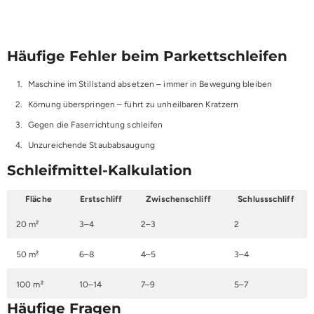
Häufige Fehler beim Parkettschleifen
Maschine im Stillstand absetzen – immer in Bewegung bleiben
Körnung überspringen – führt zu unheilbaren Kratzern
Gegen die Faserrichtung schleifen
Unzureichende Staubabsaugung
Schleifmittel-Kalkulation
Fläche
Erstschliff
Zwischenschliff
Schlussschliff
20 m²
3–4
2–3
2
50 m²
6–8
4–5
3–4
100 m²
10–14
7–9
5–7
Häufige Fragen