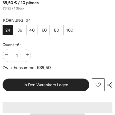
39,50 € / 10 pièces
€3,95 / 1 Stück
KÖRNUNG:
24
24
36
40
60
80
100
Quantité :
Menge
Menge
verringern
erhöhen
für
für
€39,50
Zwischensumme:
Zirkon
Zirkon
Schleifband
Schleifband
200
200
x
x
750
750
In Den Warenkorb Legen
mm
mm
|
|
K24-
K24-
K100
K100