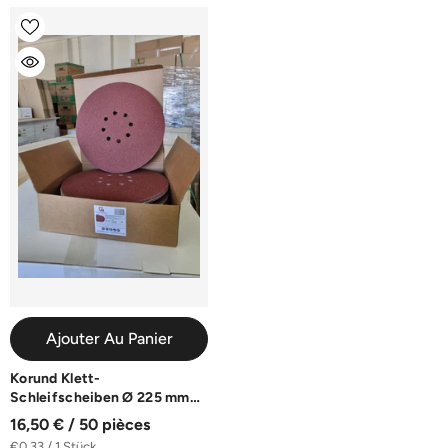
Ajouter Au Panier
Korund Klett-
Schleifscheiben Ø 225 mm
8-Loch | K40-K240
16,50 € / 50 pièces
€0,33 / 1 Stück