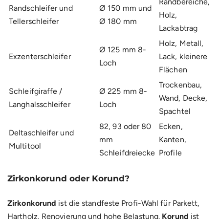
Randbereiche,
Randschleifer und
Ø 150 mm und
Holz,
Tellerschleifer
Ø 180 mm
Lackabtrag
Holz, Metall,
Ø 125 mm 8-
Exzenterschleifer
Lack, kleinere
Loch
Flächen
Trockenbau,
Schleifgiraffe /
Ø 225 mm 8-
Wand, Decke,
Langhalsschleifer
Loch
Spachtel
82, 93 oder 80
Ecken,
Deltaschleifer und
mm
Kanten,
Multitool
Schleifdreiecke
Profile
Zirkonkorund oder Korund?
Zirkonkorund
ist die standfeste Profi-Wahl für Parkett,
Hartholz, Renovierung und hohe Belastung.
Korund
ist