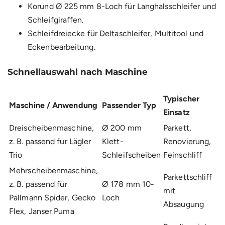
Korund Ø 225 mm 8-Loch
für Langhalsschleifer und
Schleifgiraffen.
Schleifdreiecke
für Deltaschleifer, Multitool und
Eckenbearbeitung.
Schnellauswahl nach Maschine
Typischer
Maschine / Anwendung
Passender Typ
Einsatz
Dreischeibenmaschine,
Ø 200 mm
Parkett,
z. B. passend für Lägler
Klett-
Renovierung,
Trio
Schleifscheiben
Feinschliff
Mehrscheibenmaschine,
Parkettschliff
z. B. passend für
Ø 178 mm 10-
mit
Pallmann Spider, Gecko
Loch
Absaugung
Flex, Janser Puma