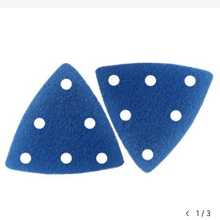
1
/
3