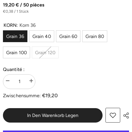
19,20 € / 50 pièces
€0,38 / 1 Stück
KORN:
Korn 36
Grain 36
Grain 40
Grain 60
Grain 80
Grain 100
Grain 120
Quantité :
Menge
Menge
verringern
erhöhen
für
für
€19,20
Zwischensumme:
Zirkon
Zirkon
Schleifdreiecke
Schleifdreiecke
93
93
x
x
93
93
In Den Warenkorb Legen
mm
mm
6-
6-
Loch
Loch
|
|