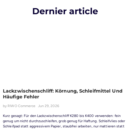
Dernier article
Lackzwischenschliff: Körnung, Schleifmittel Und
Häufige Fehler
by
RIWO Commerce
Jun 29, 2026
Kurz gesagt: Für den Lackzwischenschliff K280 bis K400 verwenden: fein
genug um nicht durchzuschleifen, grob genug für Haftung. Schleifvlies oder
Schleifpad statt aggressivem Papier, staubfrei arbeiten, nur mattieren statt