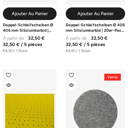
Ajouter Au Panier
Ajouter Au Panier
Doppel-Schleifscheiben Ø
Doppel-Schleifscheiben Ø 406
406 mm Siliziumkarbid |
mm Siliziumkarbid | 20er-Pack
10er-Pack | K16-K100
| K16-K100
À partir de
32,50 €
À partir de
32,50 €
32,50 € / 5 pièces
32,50 € / 5 pièces
€6,50 / 1 Stück
€6,50 / 1 Stück
Vente
Ajouter Au Panier
delkorund Klett-Schleifscheiben Ø
06 mm | 10er-Pack | K60-K180
4,90 € / 10 pièces