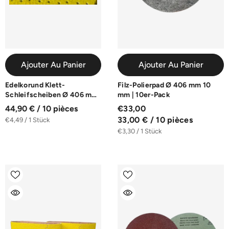
,49 / 1 Stück
Ajouter Au Panier
Ajouter Au Panier
Edelkorund Klett-
Filz-Polierpad Ø 406 mm 10
Schleifscheiben Ø 406 mm
mm | 10er-Pack
| 10er-Pack | K60-K180
44,90 € / 10 pièces
€33,00
33,00 € / 10 pièces
€4,49 / 1 Stück
€3,30 / 1 Stück