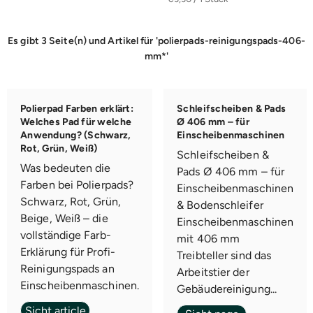
Es gibt 3 Seite(n) und Artikel für 'polierpads-reinigungspads-406-
mm*'
Polierpad Farben erklärt:
Schleifscheiben & Pads
Welches Pad für welche
Ø 406 mm – für
Anwendung? (Schwarz,
Einscheibenmaschinen
Rot, Grün, Weiß)
Schleifscheiben &
Was bedeuten die
Pads Ø 406 mm – für
Farben bei Polierpads?
Einscheibenmaschinen
Schwarz, Rot, Grün,
& Bodenschleifer
Beige, Weiß – die
Einscheibenmaschinen
vollständige Farb-
mit 406 mm
Erklärung für Profi-
Treibteller sind das
Reinigungspads an
Arbeitstier der
Einscheibenmaschinen.
Gebäudereinigung...
Sicht article