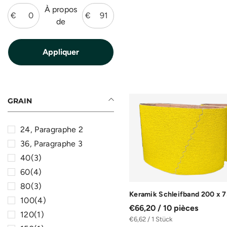
À propos
€
€
de
GRAIN
24
, Paragraphe 2
36
, Paragraphe 3
40
(3)
60
(4)
80
(3)
Keramik Schleifband 200 x 
100
(4)
€66,20 / 10 pièces
120
(1)
€6,62 / 1 Stück