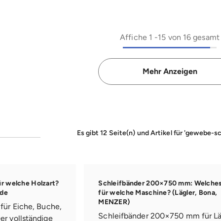
Affiche
1
-
15
von 16 gesamt
Mehr Anzeigen
Es gibt 12 Seite(n) und Artikel für 'gewebe-s
ür welche Holzart?
Schleifbänder 200×750 mm: Welche
ide
für welche Maschine? (Lägler, Bona,
MENZER)
für Eiche, Buche,
Schleifbänder 200×750 mm für Lä
er vollständige