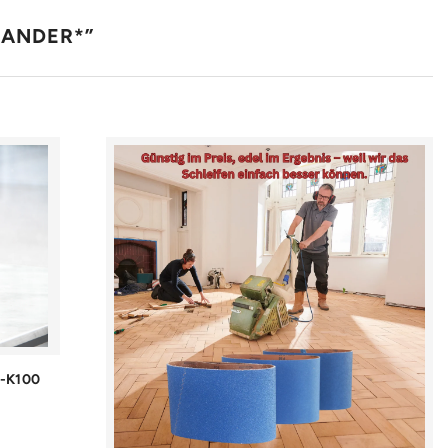
BANDER*”
4-K100