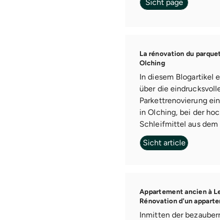
Sicht page
La rénovation du parque
Olching
In diesem Blogartikel e
über die eindrucksvoll
Parkettrenovierung ei
in Olching, bei der ho
Schleifmittel aus dem S
Sicht article
Appartement ancien à Le
Rénovation d'un appart
Inmitten der bezauber