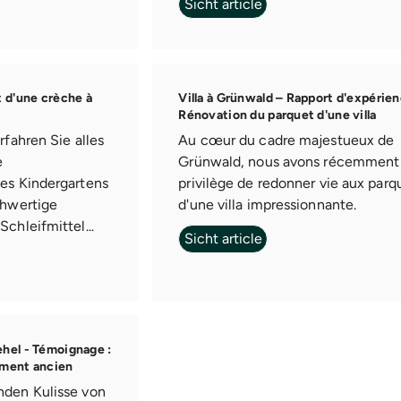
Sicht article
t d'une crèche à
Villa à Grünwald – Rapport d'expérien
Rénovation du parquet d'une villa
rfahren Sie alles
Au cœur du cadre majestueux de
e
Grünwald, nous avons récemment 
nes Kindergartens
privilège de redonner vie aux parq
chwertige
d'une villa impressionnante.
chleifmittel...
Sicht article
hel - Témoignage :
ement ancien
nden Kulisse von