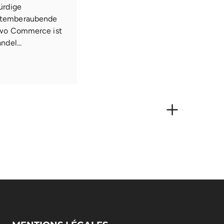
ürdige
atemberaubende
iwo Commerce ist
ndel...