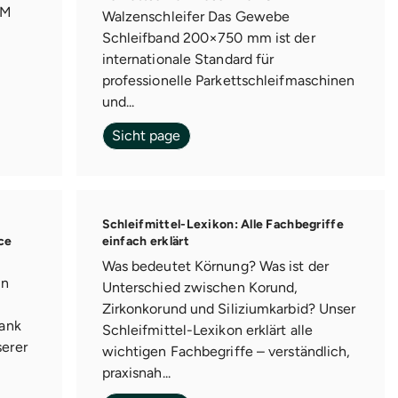
SM
Walzenschleifer Das Gewebe
Schleifband 200×750 mm ist der
internationale Standard für
professionelle Parkettschleifmaschinen
und...
Sicht page
Schleifmittel-Lexikon: Alle Fachbegriffe
ce
einfach erklärt
Was bedeutet Körnung? Was ist der
in
Unterschied zwischen Korund,
Zirkonkorund und Siliziumkarbid? Unser
ank
Schleifmittel-Lexikon erklärt alle
erer
wichtigen Fachbegriffe – verständlich,
praxisnah...