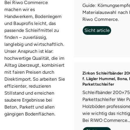
Bei Riwo Commerce
Guide: Körnungsempf
machen wir es
Materialauswahl nach 
Handwerkern, Bodenlegern
Riwo Commerce.
und Bauprofis leicht, das
passende Schleifmittel zu
Sicht article
finden – zuverlässig,
langlebig und wirtschaftlich.
Unser Anspruch ist klar:
hochwertige Qualität, die im
Alltag überzeugt, kombiniert
mit fairen Preisen durch
Zirkon Schleifbänder 
Direktimport. So arbeiten Sie
f. Lägler Hummel, Bona,
Parkettschleifer
effizienter, reduzieren
Schleifbänder 200×7
Stillstand und erreichen
Parkettschleifer Wer P
saubere Ergebnisse bei
Holzböden professionel
Beton, Parkett und allen
wie wichtig das richtig
gängigen Bodenflächen.
Bei RIWO Commerce..