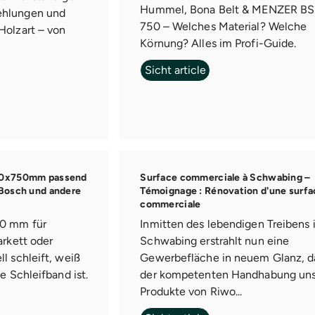
Hummel, Bona Belt & MENZER B
ehlungen und
750 – Welches Material? Welche
Holzart – von
Körnung? Alles im Profi-Guide.
Sicht article
200x750mm passend
Surface commerciale à Schwabing –
 Bosch und andere
Témoignage : Rénovation d'une surfa
commerciale
50 mm für
Inmitten des lebendigen Treibens 
arkett oder
Schwabing erstrahlt nun eine
l schleift, weiß
Gewerbefläche in neuem Glanz, d
e Schleifband ist.
der kompetenten Handhabung uns
.
Produkte von Riwo...